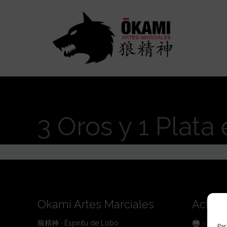
3 Oros y 1 Plata 
Okami Artes Marciales
Activi
狼精神 · Espíritu de Lobo
Karate
Par