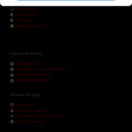
Karate
Kick-Boxing
Krav-Maga
Ju-Jutsu
Defensa Personal
Enlaces de Interés
Fed. Karate C.V.
Fed.Kick-Boxing y Muai Thay C.V.
Asociación Karate G8
Fundación Okami
Información legal
Aviso Legal
Protección de Datos
Privacidad en Redes Sociales
Política Cookies