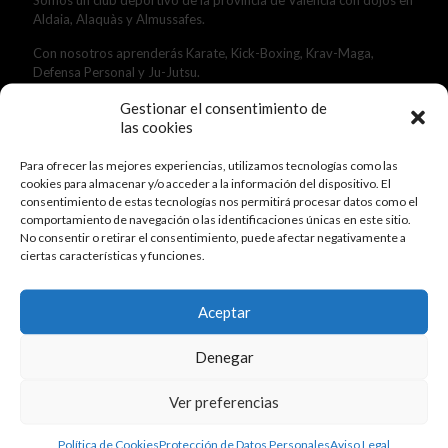
Aldaia, Alaquàs y Almussafes.
Con nosotros aprenderás Karate, Kick-Boxing, Krav-Maga,
Defensa Personal y Ju-Jutsu.
Gestionar el consentimiento de
las cookies
Para ofrecer las mejores experiencias, utilizamos tecnologías como las
cookies para almacenar y/o acceder a la información del dispositivo. El
consentimiento de estas tecnologías nos permitirá procesar datos como el
comportamiento de navegación o las identificaciones únicas en este sitio.
No consentir o retirar el consentimiento, puede afectar negativamente a
ciertas características y funciones.
Aceptar
Denegar
Ver preferencias
Actividades Deportivas
Política de Cookies
Protección de Datos Personales
Aviso Legal