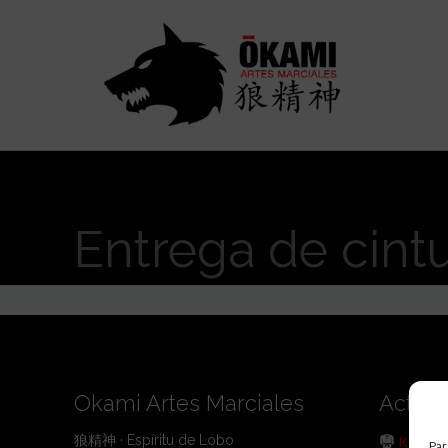
Entrega de cint
Okami Artes Marciales
Activi
狼精神 · Espíritu de Lobo
Karate
Par