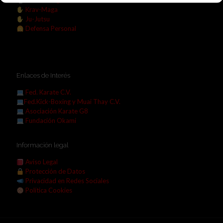
Kick-Boxing
Krav-Maga
Ju-Jutsu
Defensa Personal
Enlaces de Interés
Fed. Karate C.V.
Fed.Kick-Boxing y Muai Thay C.V.
Asociación Karate G8
Fundación Okami
Información legal
Aviso Legal
Protección de Datos
Privacidad en Redes Sociales
Política Cookies