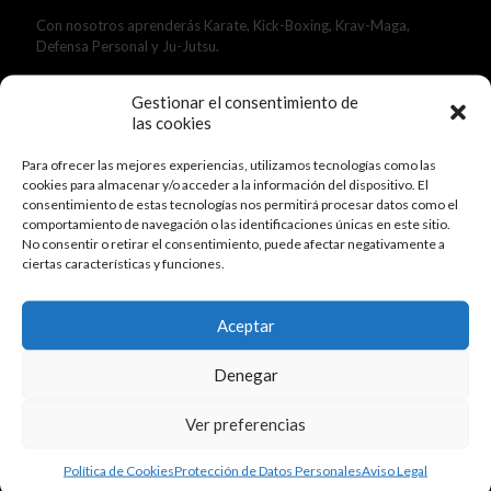
Con nosotros aprenderás Karate, Kick-Boxing, Krav-Maga,
Defensa Personal y Ju-Jutsu.
Gestionar el consentimiento de
las cookies
Para ofrecer las mejores experiencias, utilizamos tecnologías como las
cookies para almacenar y/o acceder a la información del dispositivo. El
consentimiento de estas tecnologías nos permitirá procesar datos como el
comportamiento de navegación o las identificaciones únicas en este sitio.
No consentir o retirar el consentimiento, puede afectar negativamente a
ciertas características y funciones.
Aceptar
Denegar
Ver preferencias
Actividades Deportivas
Política de Cookies
Protección de Datos Personales
Aviso Legal
Karate