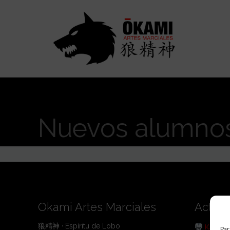
Nuevos alumnos 
Okami Artes Marciales
Activi
狼精神 · Espíritu de Lobo
Karate
Par